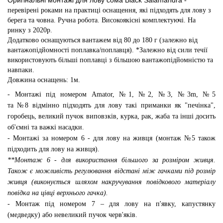
Оригінальні монтажі для лову сома Black Salamandra
-
перевірені роками на практиці оснащення, які
підходять для лову з
берега та човна
. Ручна робота. Високоякісні комплектуючі.
На
ринку з 2020р.
Додатково оснащуються вантажем від 80 до 180 г (залежно від
вантажопідйомності поплавка/поплавця). *Залежно від сили течії
використовують більші поплавці з більшою вантажопідйомністю та
навпаки.
Довжина оснащень: 1м.
- Монтажі під номером Amator, №1, №2, №3, №3
m, №5
та
№
8
відмінно підходять для лову такі приманки як "печінка",
горобець, великий пучок виповзків, курка, рак, жаба та інші досить
об'ємні та важкі
насадки
.
- Монтажі за номером 6 - для лову на живця (монтаж №5 також
під
ходить для лову на живця)
.
**Монтаж 6
- для використання більшого за розміром живця.
Також є можливість регулювання відстані між гачками під розмір
живця (виконується шляхом накручування повідкового матеріалу
повідка на цівці верхнього гачка).
-
Монтаж під номером
7
– для лову на п'явку, капустянку
(медведку) або невеликий пучок
черв'яків
.