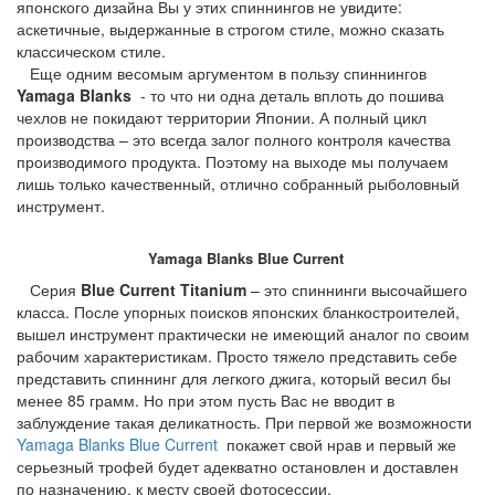
японского дизайна Вы у этих спиннингов не увидите:
аскетичные, выдержанные в строгом стиле, можно сказать
классическом стиле.
Еще одним весомым аргументом в пользу спиннингов
Yamaga Blanks
- то что ни одна деталь вплоть до пошива
чехлов не покидают территории Японии. А полный цикл
производства – это всегда залог полного контроля качества
производимого продукта. Поэтому на выходе мы получаем
лишь только качественный, отлично собранный рыболовный
инструмент.
Yamaga Blanks
Blue Current
Серия
Blue Current Titanium
– это спиннинги высочайшего
класса. После упорных поисков японских бланкостроителей,
вышел инструмент практически не имеющий аналог по своим
рабочим характеристикам. Просто тяжело представить себе
представить спиннинг для легкого джига, который весил бы
менее 85 грамм. Но при этом пусть Вас не вводит в
заблуждение такая деликатность. При первой же возможности
Yamaga Blanks Blue Current
покажет свой нрав и первый же
серьезный трофей будет адекватно остановлен и доставлен
по назначению, к месту своей фотосессии.