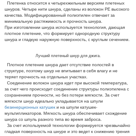
Плетенка относится к четырехжильным версиям плетеных
шнуров. Четыре нити шнура, сделаны из волокон РЕ высокого
качества. Модифицированный полиэтилен отвечает за
минимальную растяжимость и прочность шнура.
При изготовлении шнура используется технология, дающая
плотное плетение, что формирует однородную структуру
шнура и гладкую наружную поверхность, с круглым сечением.
Лучший плетеный шнур для джига.
Плотное плетение шнура дает отсутствие полостей в
структуре, поэтому шнур не впитывает в себя влагу и не
теряет прочность на отдельных участках.
Соединение волокон шнура идет при высокой температура,
за счет чего происходит соединение структуры полиэтилена с
сохранением прочности, но без потери мягкости. За счет
мягкости шнур идеально укладывается на шпули
безинерционных катушек
и на шпули катушек-
мультипликаторов. Мягкость шнура обеспечивает схождение
шнура со шпуль разного типа во время заброса.
За счет используемой технологии формируется чрезвычайно
гладкая поверхность на шнуре и это ведет к снижению трения