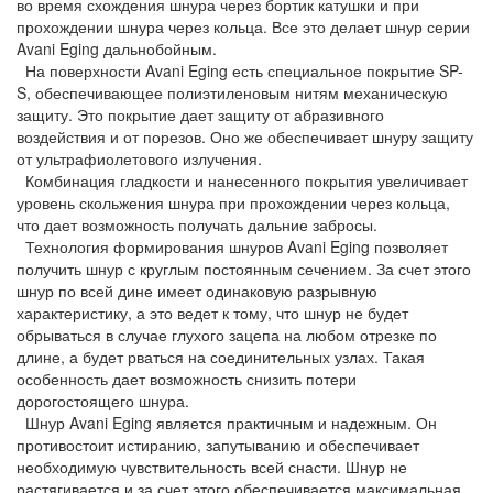
во время схождения шнура через бортик катушки и при
прохождении шнура через кольца. Все это делает шнур серии
Avani Eging дальнобойным.
На поверхности Avani Eging есть специальное покрытие SP-
S, обеспечивающее полиэтиленовым нитям механическую
защиту. Это покрытие дает защиту от абразивного
воздействия и от порезов. Оно же обеспечивает шнуру защиту
от ультрафиолетового излучения.
Комбинация гладкости и нанесенного покрытия увеличивает
уровень скольжения шнура при прохождении через кольца,
что дает возможность получать дальние забросы.
Технология формирования шнуров Avani Eging позволяет
получить шнур с круглым постоянным сечением. За счет этого
шнур по всей дине имеет одинаковую разрывную
характеристику, а это ведет к тому, что шнур не будет
обрываться в случае глухого зацепа на любом отрезке по
длине, а будет рваться на соединительных узлах. Такая
особенность дает возможность снизить потери
дорогостоящего шнура.
Шнур Avani Eging является практичным и надежным. Он
противостоит истиранию, запутыванию и обеспечивает
необходимую чувствительность всей снасти. Шнур не
растягивается и за счет этого обеспечивается максимальная