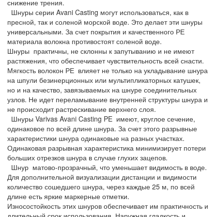
снижение трения.
Шнуры серии Avani Casting могут использоваться, как в
пресной, так и соленой морской воде. Это делает эти шнуры
универсальными. За счет покрытия и качественного РЕ
материала волокна противостоят соленой воде.
Шнуры практичны, не склонны к запутыванию и не имеют
растяжения, что обеспечивает чувствительность всей снасти.
Мягкость волокон РЕ влияет не только на укладывание шнура
на шпули безинерционных или мультипликаторных катушек,
но и на качество, завязываемых на шнуре соединительных
узлов. Не идет переламывание внутренней структуры шнура и
не происходит растрескивание верхнего слоя.
Шнуры Varivas Avani Casting PE имеют, круглое сечение,
одинаковое по всей длине шнура. За счет этого разрывные
характеристики шнура одинаковые на разных участках.
Одинаковая разрывная характеристика минимизирует потери
больших отрезков шнура в случае глухих зацепов.
Шнур матово-прозрачный, что уменьшает видимость в воде.
Для дополнительной визуализации дистанции и видимости
количество сошедшего шнура, через каждые 25 м, по всей
длине есть яркие маркерные отметки.
Износостойкость этих шнуров обеспечивает им практичность и
длительный срок использования. Наружная гладкость и