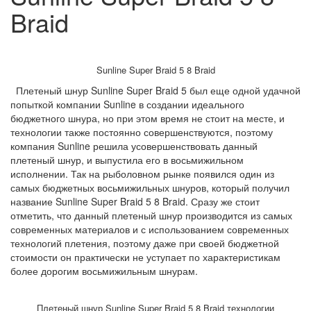
Braid
Sunline Super Braid 5 8 Braid
Плетеный шнур
Sunline
Super
Braid
5 был еще одной удачной
попыткой компании
Sunline
в создании идеального
бюджетного шнура, но при этом время не стоит на месте, и
технологии также постоянно совершенствуются
, поэтому
компания
Sunline
решила усовершенствоват
ь данный
плетеный шнур, и выпустила его в восьмижильном
исполнении. Так на рыболовном рынке появился один из
самых бюджетных восьмижильных шнуров, который получил
название
Sunline
Super
Braid
5 8
Braid
. Сразу же стоит
отметить, что данный плетеный шнур производится из самых
современных материалов и с использованием современных
технологий плетения, поэтому даже при своей бюджетной
стоимости он практически не уступает по характеристикам
более дорогим восьмижильным шнурам.
Плетеный шнур
Sunline
Super
Braid
5 8
Braid технологии