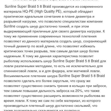
Sunline
Super
Braid
5 8
Braid
производится из современного
материала HQ-PE (
High
Quality
PE), который обладает
практически идеальным сочетание в плане диаметра и
разрывной нагрузки, что позволило специалистам компании
Sunline
создать шнур достаточно тонкий, и при этом
выдерживающий приличные для своего диаметра нагрузки. К
тому же применение современных технологий плетения
позволяют из данного материала создать шнур, сохраняющий
точный диаметр по всей длине, что позволяет избежать
критических точек разрыва, тем самым делая шнур более
надежным. К тому же данная характеристика позволит
рыболову использовать шнур
Sunline
Super
Braid
5 8
Braid
для
ловли различными методами, то есть не исключительно для
спиннинговой ловли, а и для фидера, или матчевой ловли.
Восьмижильное плетение шнура
Sunline
Super
Braid
5 8
Braid
позволило сделать его более округлым, что сразу же
позволяет существенно снизить трение в кольцах при забросе,
тем самым повышая дальность заброса на 20%, что также
позволяет существенно расширить возможности рыболова во
время ловли. К тому же сам по себе материал, из которого
производиться плетеный шнур достаточно скользкий, что
также положительно сказывается на полетных