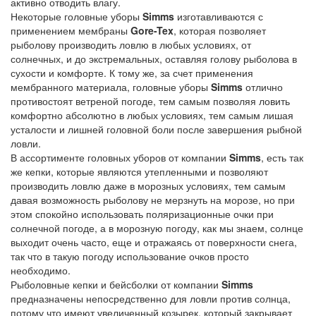
активно отводить влагу.
Некоторые головные уборы
Simms
изготавливаются с
применением мембраны
Gore-Tex
, которая позволяет
рыболову производить ловлю в любых условиях, от
солнечных, и до экстремальных, оставляя голову рыболова в
сухости и комфорте. К тому же, за счет применения
мембранного материала, головные уборы
Simms
отлично
противостоят ветреной погоде, тем самым позволяя ловить
комфортно абсолютно в любых условиях, тем самым лишая
усталости и лишней головной боли после завершения рыбной
ловли.
В ассортименте головных уборов от компании
Simms
, есть так
же кепки, которые являются утепленными и позволяют
производить ловлю даже в морозных условиях, тем самым
давая возможность рыболову не мерзнуть на морозе, но при
этом спокойно использовать поляризационные очки при
солнечной погоде, а в морозную погоду, как мы знаем, солнце
выходит очень часто, еще и отражаясь от поверхности снега,
так что в такую погоду использование очков просто
необходимо.
Рыболовные кепки и бейсболки от компании
Simms
предназначены непосредственно для ловли против солнца,
потому что имеют увеличенный козырек, который закрывает