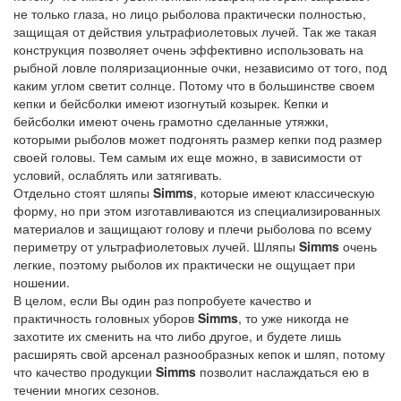
не только глаза, но лицо рыболова практически полностью,
защищая от действия ультрафиолетовых лучей. Так же такая
конструкция позволяет очень эффективно использовать на
рыбной ловле поляризационные очки, независимо от того, под
каким углом светит солнце. Потому что в большинстве своем
кепки и бейсболки имеют изогнутый козырек. Кепки и
бейсболки имеют очень грамотно сделанные утяжки,
которыми рыболов может подгонять размер кепки под размер
своей головы. Тем самым их еще можно, в зависимости от
условий, ослаблять или затягивать.
Отдельно стоят шляпы
Simms
, которые имеют классическую
форму, но при этом изготавливаются из специализированных
материалов и защищают голову и плечи рыболова по всему
периметру от ультрафиолетовых лучей. Шляпы
Simms
очень
легкие, поэтому рыболов их практически не ощущает при
ношении.
В целом, если Вы один раз попробуете качество и
практичность головных уборов
Simms
, то уже никогда не
захотите их сменить на что либо другое, и будете лишь
расширять свой арсенал разнообразных кепок и шляп, потому
что качество продукции
Simms
позволит наслаждаться ею в
течении многих сезонов.