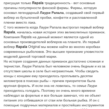
присущая только
Rapala
традиционность - вот основные
причины популярности финской фирмы. Фирмы, которую
основал легендарный
Лаури Рапала
, создавший свой первый
воблер из бутылочной пробки, конфетти и расплавленной
пленки вместо лака.
С того момента когда Лаури Рапала выстрогал первый воблер
Rapala
, началась новая история этих великолепных приманок.
Компания Rapala на данный момент является одной из
основных производителей воблеров на планете. Их первый
воблер
Rapala
Original мы можем найти во многих коробках
современных рыболовов. Это высшее признание уловистости
моделей данной торговой марки.
Но история создания данных приманок достаточно сложная и
тернистая. Лаури Рапала был человеком очень бедным и из за
отсутствия школы в селе был неграмотным. Чтобы сводить
концы с концами ему приходилось проплывать десятки
километров в поисках рыбы – причем приоритетом была
крупная форель. И если она не ловилась, то семье Лаури
приходилось голодать. Поэтому он очень много времени
наблюдал за форелью и все больше замечал, что ее объект
питания это отбившаяся от стаи или больная рыбка. И он с
помощью подручных материалов и простейших инструментов