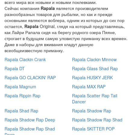
всего мира все новыми и новыми поклевками.
Сейчас компания
Rapala
является производителем
разнообразных товаров для рыбалки, но как и прежде
основными являются воблера, одним из которых до сих пор
остается,
Rapala
Original, глядя на который представляешь,
как Лайри Рапала сидя на берегу родного озера Пяяне,
строгает в будущем самую уловистую приманку всех времен.
Даже в наборы для вживания кладут данную
всеобщеизвестную приманку.
Rapala Clackin Crank
Rapala Clackin Minnow
Rapala DT
Rapala Glass Shad Rap
Rapala GO CLACKIN' RAP
Rapala HUSKY JERK
Rapala Magnum
Rapala MAX RAP
Rapala Rippin Rap
Rapala Scatter Rap Tail
Dancer
Rapala Shad Rap
Rapala Shadow Rap
Rapala Shadow Rap Deep
Rapala Shadow Rap Shad
Rapala Shadow Rap Shad
Rapala SKITTER POP
Deep