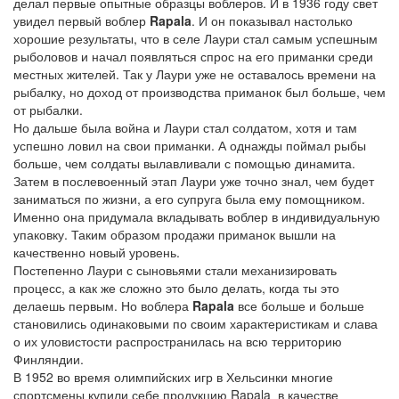
делал первые опытные образцы воблеров. И в 1936 году свет
увидел первый воблер
Rapala
. И он показывал настолько
хорошие результаты, что в селе Лаури стал самым успешным
рыболовов и начал появляться спрос на его приманки среди
местных жителей. Так у Лаури уже не оставалось времени на
рыбалку, но доход от производства приманок был больше, чем
от рыбалки.
Но дальше была война и Лаури стал солдатом, хотя и там
успешно ловил на свои приманки. А однажды поймал рыбы
больше, чем солдаты вылавливали с помощью динамита.
Затем в послевоенный этап Лаури уже точно знал, чем будет
заниматься по жизни, а его супруга была ему помощником.
Именно она придумала вкладывать воблер в индивидуальную
упаковку. Таким образом продажи приманок вышли на
качественно новый уровень.
Постепенно Лаури с сыновьями стали механизировать
процесс, а как же сложно это было делать, когда ты это
делаешь первым. Но воблера
Rapala
все больше и больше
становились одинаковыми по своим характеристикам и слава
о их уловистости распространилась на всю территорию
Финляндии.
В 1952 во время олимпийских игр в Хельсинки многие
спортсмены купили себе продукцию Rapala в качестве