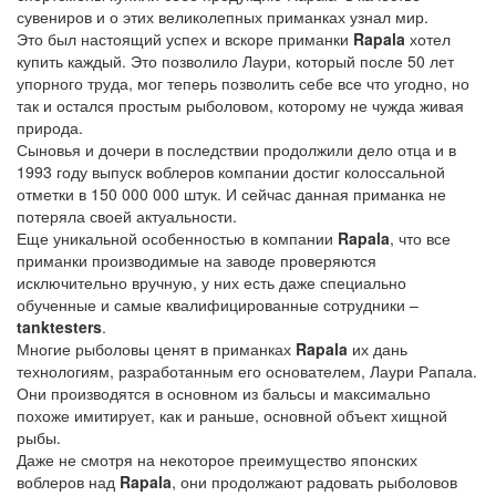
сувениров и о этих великолепных приманках узнал мир.
Это был настоящий успех и вскоре приманки
Rapala
хотел
купить каждый. Это позволило Лаури, который после 50 лет
упорного труда, мог теперь позволить себе все что угодно, но
так и остался простым рыболовом, которому не чужда живая
природа.
Сыновья и дочери в последствии продолжили дело отца и в
1993 году выпуск воблеров компании достиг колоссальной
отметки в 150 000 000 штук. И сейчас данная приманка не
потеряла своей актуальности.
Еще уникальной особенностью в компании
Rapala
, что все
приманки производимые на заводе проверяются
исключительно вручную, у них есть даже специально
обученные и самые квалифицированные сотрудники –
tanktesters
.
Многие рыболовы ценят в приманках
Rapala
их дань
технологиям, разработанным его основателем, Лаури Рапала.
Они производятся в основном из бальсы и максимально
похоже имитирует, как и раньше, основной объект хищной
рыбы.
Даже не смотря на некоторое преимущество японских
воблеров над
Rapala
, они продолжают радовать рыболовов