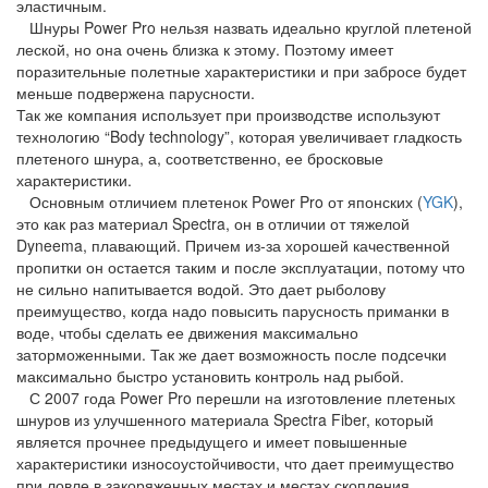
эластичным.
Шнуры Power Pro нельзя назвать идеально круглой плетеной
леской, но она очень близка к этому. Поэтому имеет
поразительные полетные характеристики и при забросе будет
меньше подвержена парусности.
Так же компания использует при производстве используют
технологию “Body technology”, которая увеличивает гладкость
плетеного шнура, а, соответственно, ее бросковые
характеристики.
Основным отличием плетенок Power Pro от японских (
YGK
),
это как раз материал Spectra, он в отличии от тяжелой
Dyneema, плавающий. Причем из-за хорошей качественной
пропитки он остается таким и после эксплуатации, потому что
не сильно напитывается водой. Это дает рыболову
преимущество, когда надо повысить парусность приманки в
воде, чтобы сделать ее движения максимально
заторможенными. Так же дает возможность после подсечки
максимально быстро установить контроль над рыбой.
С 2007 года Power Pro перешли на изготовление плетеных
шнуров из улучшенного материала Spectra Fiber, который
является прочнее предыдущего и имеет повышенные
характеристики износоустойчивости, что дает преимущество
при ловле в закоряженных местах и местах скопления