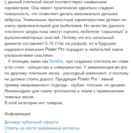
у данной плетеной лески соответствуют наивысшим
параметрам. Она имеет практически идеально гладкую
поверхность, что позволяет делать максимально дальние
забросы. Уникальные прочностные характеристики делают ее
очень привлекательной для рыболовов. Но качество данного
плетеного шнура пока смогут оценить любители “серьезных” и
мультипликаторных снастей. Потому что его начальный
диаметр составляет 0,15 (10кг на разрыв), но в будущем
надеемся компания Power Pro порадует и любителей ловли
ультралегкими снастями.
У японцев, каких как
Sunline
, при создании плетенок во главе
угла стоят - изящество и совершенство. У американцев же все
по-другому: плетеная леска - расходный компонент, и поэтому
не должна стоить дорого. Продукция Power Pro - явный
пример американского подхода - грубая, плоская, но дешево.
Рекомендуем для ловли троллингом и ловли с применением
тяжелых весов.
В этой категории нет товаров.
Информация
Договор публичной оферты
Ответы на часто задаваемые вопросы