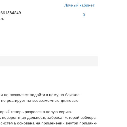
Личный кабинет
0661884249
0
л.
и не позволяет подойти к нему на близкое
и не реагирует на всевозможные джиговые
торый теперь разросся в целую серию.
 невероятная дальность заброса, которой воблеры
я система основана на применении внутри приманки