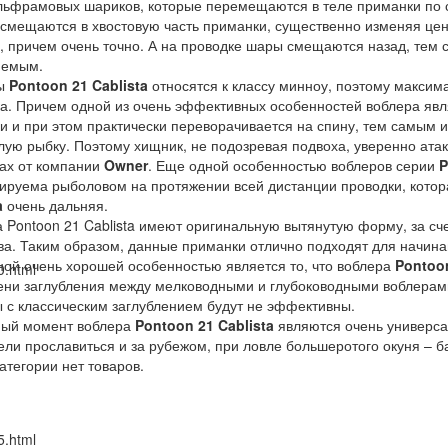
льфрамовых шариков, которые перемещаются в теле приманки по
смещаются в хвостовую часть приманки, существенно изменяя цент
, причем очень точно. А на проводке шары смещаются назад, тем
яемым.
ы
Pontoon 21 Cablista
относятся к классу минноу, поэтому максим
а. Причем одной из очень эффективных особенностей воблера являе
и и при этом практически переворачивается на спину, тем самым
лую рыбку. Поэтому хищник, не подозревая подвоха, уверенно ата
ах от компании
Owner
. Еще одной особенностью воблеров серии
P
ируема рыболовом на протяжении всей дистанции проводки, котор
a
очень дальняя.
 Pontoon 21 Cablista имеют оригинальную вытянутую форму, за с
а. Таким образом, данные приманки отлично подходят для начин
ой очень хорошей особенностью является то, что воблера
Pontoon
0.html
ени заглубления между мелководными и глубоководными воблерами,
 с классическим заглублением будут не эффективны.
ный момент воблера
Pontoon 21 Cablista
являются очень универса
ели прославиться и за рубежом, при ловле большеротого окуня – б
категории нет товаров.
5.html