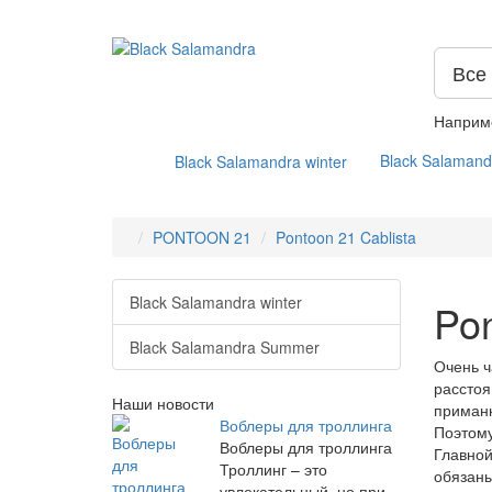
Все
Наприм
Black Salaman
Black Salamandra winter
PONTOON 21
Pontoon 21 Cablista
Black Salamandra winter
Pon
Black Salamandra Summer
Очень ч
расстоя
Наши новости
приманк
Воблеры для троллинга
Поэтом
Воблеры для троллинга
Главной
Троллинг – это
обязан
увлекательный, но при