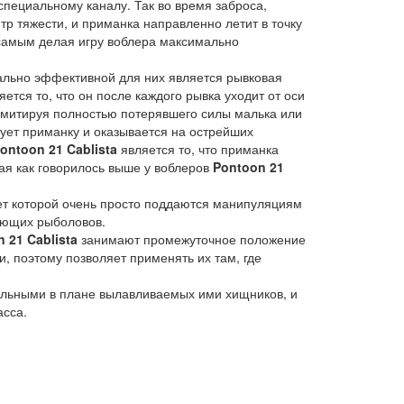
специальному каналу. Так во время заброса,
р тяжести, и приманка направленно летит в точку
 самым делая игру воблера максимально
ально эффективной для них является рывковая
тся то, что он после каждого рывка уходит от оси
 имитируя полностью потерявшего силы малька или
кует приманку и оказывается на острейших
ontoon 21 Cablista
является то, что приманка
ая как говорилось выше у воблеров
Pontoon 21
чет которой очень просто поддаются манипуляциям
ающих рыболовов.
 21 Cablista
занимают промежуточное положение
 поэтому позволяет применять их там, где
льными в плане вылавливаемых ими хищников, и
асса.