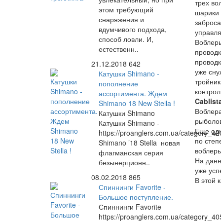
трех во
этом требующий
шарики 
снаряжения и
заброса
вдумчивого подхода,
управл
способ ловли. И,
Воблер
естественн..
проводк
проводк
21.12.2018
642
уже сну
Катушки Shimano -
тройник
пополнение
контрол
ассортимента. Ждем
Cablist
Shimano 18 New Stella !
Воблера
Катушки Shimano
рыболов
Катушки Shimano -
Еще одн
https://proanglers.com.ua/category_42
по степ
Shimano ’18 Stella новая
воблеры
флагманская серия
На дан
безынерционн..
уже усп
08.02.2018
865
В этой 
Спиннинги Favorite -
Большое поступление.
Спиннинги Favorite
https://proanglers.com.ua/category_40