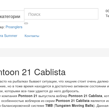
0
 категории
Те
ер:
Proanglers
dra Summer
Контакты
toon 21 Cablista
асто на рыбалках бывают ситуации, что хищник стоит очень далеко 
ние, но в тоже время находится в достаточно активном состоянии 
и, которыми все-таки удается до него добросить.
у компания
Pontoon 21
выпустила воблер
Pontoon 21 Cablista
, ко
 особенностью воблеров из серии
Pontoon 21 Cablista
является их
ы балансировочной системе
TMB
(
Tungsten Moving Balls
). Данна