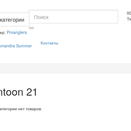
0
 категории
Те
ер:
Proanglers
Контакты
lamandra Summer
ntoon 21
категории нет товаров.