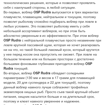
технологических решения, которые и позволяют проявлять
себя с наилучшей стороны, в любой ситуации.
Во-первых, воблер
OSP Rudra
выпускается в трех вариантах
плавучести, плавающем, нейтральном и тонущем, поэтому
позволит рыболову спокойно подбирать воблер при ловле в
любых условиях. Это позволяет рыболову иметь у себя
небольшой ассортимент воблеров, но при этом быть
абсолютно уверенным в их эффективности. При этом воблер
OSP Rudra
с нейтральной плавучестью просто незаменим при
ловле крупной пассивной щуки, которая не хочет реагировать
ни на что, но такой большой лакомый кусок, который крутится
у нее перед носом она пропустить не сможет. При ловле на
большом течении или на больших просторах с достаточно
большими фоновыми глубинами пригодится воблер
OSP
Rudra
тонущий.
Во-вторых, воблер
OSP Rudra
обладает солидными
параметрами (130 мм и весом в 17 грамм для плавающей
модели, 20 для суспендера и 22 для тонущей), поэтому
данный воблер намного лучше соблазняет трофейных
экземпляров хищных рыб. Просто съев такой крупный объект
питания, хищник насытится больше и на длительный срок,
поэтому и клюет намного увереннее и надежнее.