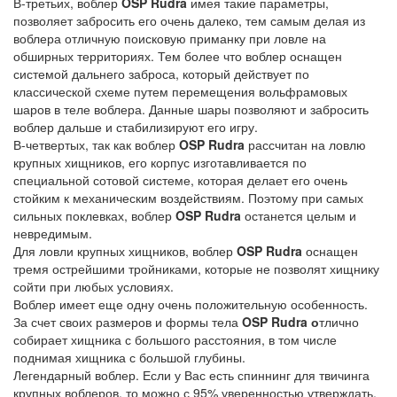
В-третьих, воблер
OSP Rudra
имея такие параметры,
позволяет забросить его очень далеко, тем самым делая из
воблера отличную поисковую приманку при ловле на
обширных территориях. Тем более что воблер оснащен
системой дальнего заброса, который действует по
классической схеме путем перемещения вольфрамовых
шаров в теле воблера. Данные шары позволяют и забросить
воблер дальше и стабилизируют его игру.
В-четвертых, так как воблер
OSP Rudra
рассчитан на ловлю
крупных хищников, его корпус изготавливается по
специальной сотовой системе, которая делает его очень
стойким к механическим воздействиям. Поэтому при самых
сильных поклевках, воблер
OSP Rudra
останется целым и
невредимым.
Для ловли крупных хищников, воблер
OSP Rudra
оснащен
тремя острейшими тройниками, которые не позволят хищнику
сойти при любых условиях.
Воблер имеет еще одну очень положительную особенность.
За счет своих размеров и формы тела
OSP Rudra о
тлично
собирает хищника с большого расстояния, в том числе
поднимая хищника с большой глубины.
Легендарный воблер. Если у Вас есть спиннинг для твичинга
крупных воблеров, то можно с 95% уверенностью утверждать,