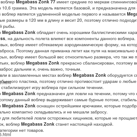
 воблер
Megabass Zonk 77
имеет средние по меркам спиннингово
н 10,6 грамма. Эта модель является базовой, и предназначена для
воблер является удлиненной моделью первого и называется
Meg
ые размеры в 120 мм в длину и весит 20, поэтому отлично подходи
й рыбы.
р
Megabass Zonk
обладает очень хорошими баллистическими харак
ss
, на дальность полета влияют все компоненты данного воблера.
ых, воблер имеет обтекаемую аэродинамическую форму, на котор
аброса. Поэтому данная приманка летит как пуля на максимально
ых, воблер имеет большой вес относительно размера, что так же 
етьих, воблер
Megabass Zonk
прекрасно сбалансирован, поэтому вс
заброс дальним и, очень важно, точным.
вли в захламленных местах воблер
Megabass Zonk
оборудуется с
обычного пластика, поэтому отлично противостоит ударам о любые
0.html
 стабилизирует игру воблера при сильном течении.
р
Megabass Zonk
предназначен для ловли на течении, потому чт
оэтому данный воблер выдерживает самые бурные потоки, стабильн
р
Megabass Zonk
оснащен острейшими крючками, которые подобра
льно компактно складывались и не мешали забросу.
 для любителей ловли осторожных хищников, которые не прощают 
к, воблер
Megabass Zonk
станет настоящей находкой.
категории нет товаров.
5.html