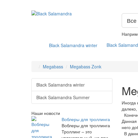
Все
Наприм
Black Salaman
Black Salamandra winter
Megabass
Megabass Zonk
Black Salamandra winter
Me
Black Salamandra Summer
Иногда 
далеко,
Наши новости
Конечн
Воблеры для троллинга
Данная 
Воблеры для троллинга
него до
Троллинг – это
В данно
увлекательный, но при