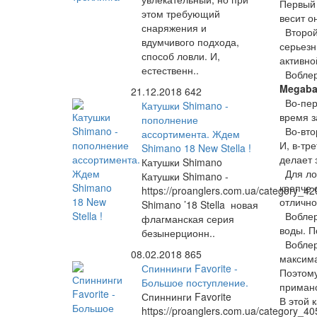
Первый
этом требующий
весит о
снаряжения и
Второй 
вдумчивого подхода,
серьезн
способ ловли. И,
активно
естественн..
Вобле
Megaba
21.12.2018
642
Во-перв
Катушки Shimano -
время з
пополнение
Во-втор
ассортимента. Ждем
И, в-тр
Shimano 18 New Stella !
делает 
Катушки Shimano
Для ло
Катушки Shimano -
крепче 
https://proanglers.com.ua/category_42
отлично
Shimano ’18 Stella новая
Вобле
флагманская серия
воды. П
безынерционн..
Вобле
08.02.2018
865
максима
Спиннинги Favorite -
Поэтому
Большое поступление.
примано
Спиннинги Favorite
В этой 
https://proanglers.com.ua/category_40