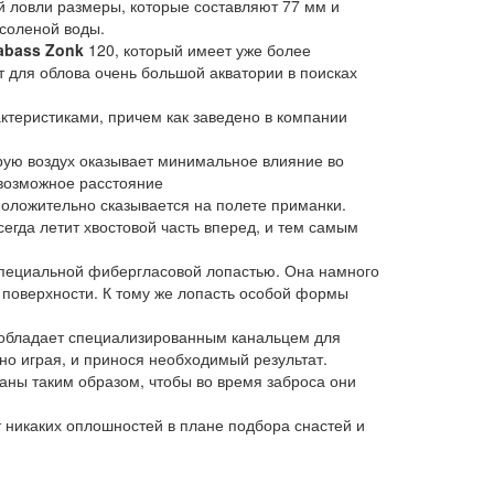
й ловли размеры, которые составляют 77 мм и
 соленой воды.
abass Zonk
120, который имеет уже более
т для облова очень большой акватории в поисках
теристиками, причем как заведено в компании
ую воздух оказывает минимальное влияние во
 возможное расстояние
положительно сказывается на полете приманки.
егда летит хвостовой часть вперед, и тем самым
пециальной фибергласовой лопастью. Она намного
 поверхности. К тому же лопасть особой формы
о обладает специализированным канальцем для
о играя, и принося необходимый результат.
ны таким образом, чтобы во время заброса они
никаких оплошностей в плане подбора снастей и