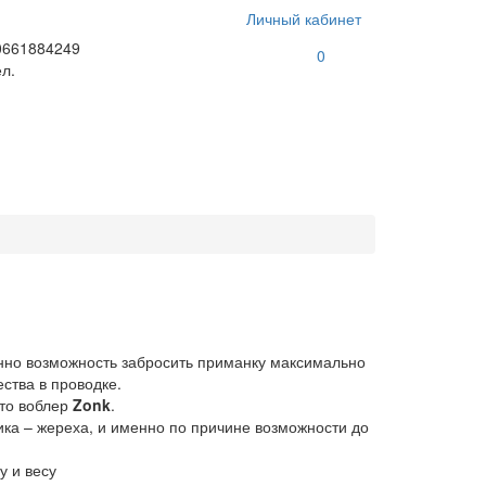
Личный кабинет
0661884249
0
л.
енно возможность забросить приманку максимально
ства в проводке.
это воблер
Zonk
.
ка – жереха, и именно по причине возможности до
у и весу