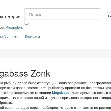
0
 категории
Те
ер:
Proanglers
dra Summer
Контакты
gabass Zonk
на рыбной ловле бывают ситуации, когда все решает непосредств
 при этом давая возможность рыболову провести ее без потери каче
о же в ассортименте компании
Megabass
такая приманка есть, и 
приманка считается одной из лучших при ловле осторожного хищни
бросить.
й серии есть две версии воблеров, которые отличаются по размер