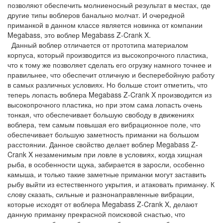
позволяют обеспечить молниеносный результат в местах, где
другие типы воблеров банально молчат. И очередной
приманкой в данном классе является новинка от компании
Megabass, это воблер Megabass Z-Crank X.
Данный воблер отличается от прототипа материалом
корпуса, который производится из высокопрочного пластика,
что к тому же позволяет сделать его огрузку намного точнее и
правильнее, что обеспечит отличную и бесперебойную работу
в самых различных условиях. Но больше стоит отметить, что
теперь лопасть воблера Megabass Z-Crank X производится из
высокопрочного пластика, но при этом сама лопасть очень
тонкая, что обеспечивает большую свободу в движениях
воблера, тем самым повышая его вибрационное поле, что
обеспечивает большую заметность приманки на большом
расстоянии. Данное свойство делает воблер Megabass Z-
Crank X незаменимым при ловле в условиях, когда хищная
рыба, в особенности щука, забирается в заросли, особенно
камыша, и только такие заметные приманки могут заставить
рыбу выйти из естественного укрытия, и атаковать приманку. К
слову сказать, сильные и разнонаправленные вибрации,
которые исходят от воблера Megabass Z-Crank X, делают
данную приманку прекрасной поисковой снастью, что