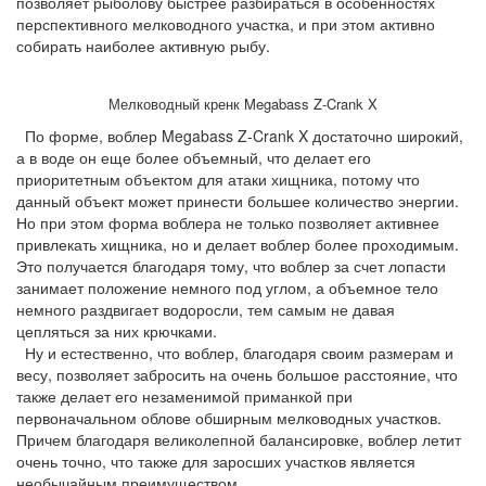
позволяет рыболову быстрее разбираться в особенностях
перспективного мелководного участка, и при этом активно
собирать наиболее активную рыбу.
Мелководный кренк Megabass Z-Crank X
По форме, воблер Megabass Z-Crank X достаточно широкий,
а в воде он еще более объемный, что делает его
приоритетным объектом для атаки хищника, потому что
данный объект может принести большее количество энергии.
Но при этом форма воблера не только позволяет активнее
привлекать хищника, но и делает воблер более проходимым.
Это получается благодаря тому, что воблер за счет лопасти
занимает положение немного под углом, а объемное тело
немного раздвигает водоросли, тем самым не давая
цепляться за них крючками.
Ну и естественно, что воблер, благодаря своим размерам и
весу, позволяет забросить на очень большое расстояние, что
также делает его незаменимой приманкой при
первоначальном облове обширным мелководных участков.
Причем благодаря великолепной балансировке, воблер летит
очень точно, что также для заросших участков является
необычайным преимуществом.