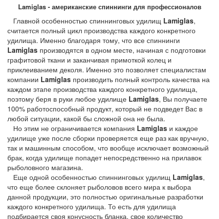
Lamiglas - американские спиннинги для профессионалов
Главной особенностью спиннинговых удилищ
Lamiglas
,
считается полный цикл производства каждого конкретного
удилища. Именно благодаря тому, что все спиннинги
Lamiglas
производятся в одном месте, начиная с подготовки
графитовой ткани и заканчивая примоткой колец и
приклеиванием деколя. Именно это позволяет специалистам
компании
Lamiglas
производить полный контроль качества на
каждом этапе производства каждого конкретного удилища,
поэтому беря в руки любое удилище
Lamiglas
, Вы получаете
100% работоспособный продукт, который не подведет Вас в
любой ситуации, какой бы сложной она не была.
Но этим не ограничивается компания
Lamiglas
и каждое
удилище уже после сборки проверяется еще раз как вручную,
так и машинным способом, что вообще исключает возможный
брак, когда удилище попадет непосредственно на прилавок
рыболовного магазина.
Еще одной особенностью спиннинговых удилищ
Lamiglas
,
что еще более склоняет рыболовов всего мира к выбора
данной продукции, это полностью оригинальные разработки
каждого конкретного удилища. То есть для удилища
подбирается своя конусность бланка, свое количество