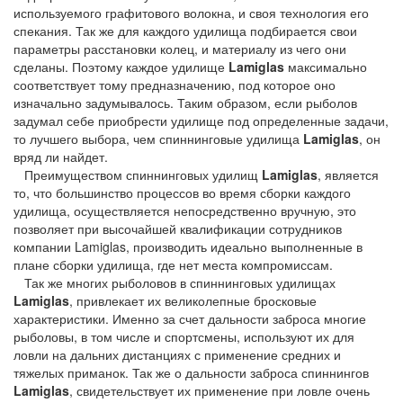
используемого графитового волокна, и своя технология его
спекания. Так же для каждого удилища подбирается свои
параметры расстановки колец, и материалу из чего они
сделаны. Поэтому каждое удилище
Lamiglas
максимально
соответствует тому предназначению, под которое оно
изначально задумывалось. Таким образом, если рыболов
задумал себе приобрести удилище под определенные задачи,
то лучшего выбора, чем спиннинговые удилища
Lamiglas
, он
вряд ли найдет.
Преимуществом спиннинговых удилищ
Lamiglas
, является
то, что большинство процессов во время сборки каждого
удилища, осуществляется непосредственно вручную, это
позволяет при высочайшей квалификации сотрудников
компании Lamiglas, производить идеально выполненные в
плане сборки удилища, где нет места компромиссам.
Так же многих рыболовов в спиннинговых удилищах
Lamiglas
, привлекает их великолепные бросковые
характеристики. Именно за счет дальности заброса многие
рыболовы, в том числе и спортсмены, используют их для
ловли на дальних дистанциях с применение средних и
тяжелых приманок. Так же о дальности заброса спиннингов
Lamiglas
, свидетельствует их применение при ловле очень