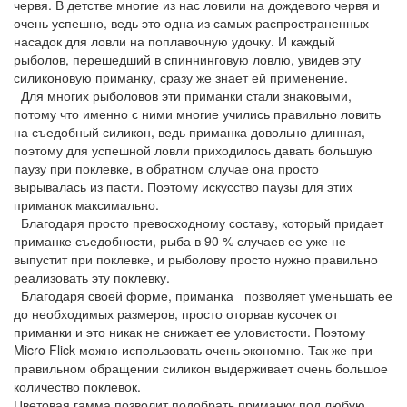
червя. В детстве многие из нас ловили на дождевого червя и
очень успешно, ведь это одна из самых распространенных
насадок для ловли на поплавочную удочку. И каждый
рыболов, перешедший в спиннинговую ловлю, увидев эту
силиконовую приманку, сразу же знает ей применение.
Для многих рыболовов эти приманки стали знаковыми,
потому что именно с ними многие учились правильно ловить
на съедобный силикон, ведь приманка довольно длинная,
поэтому для успешной ловли приходилось давать большую
паузу при поклевке, в обратном случае она просто
вырывалась из пасти. Поэтому искусство паузы для этих
приманок максимально.
Благодаря просто превосходному составу, который придает
приманке съедобности, рыба в 90 % случаев ее уже не
выпустит при поклевке, и рыболову просто нужно правильно
реализовать эту поклевку.
Благодаря своей форме, приманка позволяет уменьшать ее
до необходимых размеров, просто оторвав кусочек от
приманки и это никак не снижает ее уловистости. Поэтому
Micro Flick можно использовать очень экономно. Так же при
правильном обращении силикон выдерживает очень большое
количество поклевок.
Цветовая гамма позволит подобрать приманку под любую