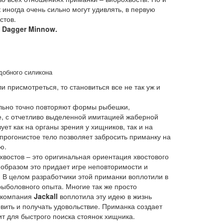
иногда очень сильно могут удивлять, в первую
стов.
а
Dagger Minnow.
едобного силикона
 присмотреться, то становиться все не так уж и
льно точно повторяют формы рыбешки,
е, с отчетливо выделенной имитацией жаберной
ет как на органы зрения у хищников, так и на
прогонистое тело позволяет забросить приманку на
ю.
хвостов – это оригинальная ориентация хвостового
м образом это придает игре неповторимости и
 В целом разработчики этой приманки воплотили в
рыболовного опыта. Многие так же просто
А компания
Jackall
воплотила эту идею в жизнь
вить и получать удовольствие. Приманка создает
т для быстрого поиска стоянок хищника.