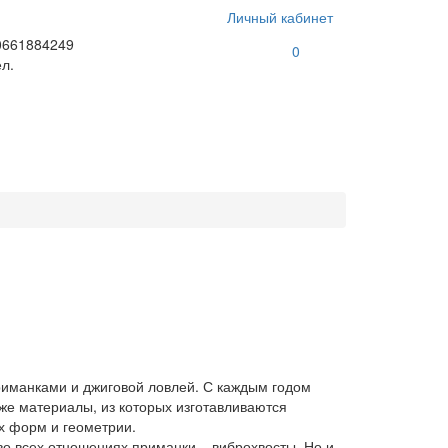
Личный кабинет
0661884249
0
л.
иманками и джиговой ловлей. С каждым годом
же материалы, из которых изготавливаются
х форм и геометрии.
о всех отношениях приманки – виброхвосты. Но и