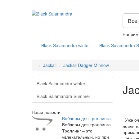
Все
Наприм
Black Salamandra winter
Black Salamandra 
Jackall
Jackall Dagger Minnow
Black Salamandra winter
Jac
Black Salamandra Summer
Наши новости
Воблеры для троллинга
Уже оче
Воблеры для троллинга
ловля н
Троллинг – это
приманк
увлекательный, но при
Но для 