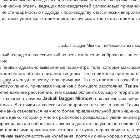
ехнические отделы ведущих производителей силиконовых приманок 
 не стандартностью подхода к производству классических виброхво
з таких уникальных приманок классического типа стала приманк
Jackall Dagger Minnow - виброхвост из съ
ый взгляд это классический во всех отношения виброхвост, но если
чно.
о первых идеально выверенные параметры тела, которые максима
стественного объекта питания хищника. Тело приманки прогонисто
рышки и чешуи по всему телу приманки. То есть приманка воздейству
0.html
оковую линию, привлекая хищников с большого расстояния. Так же 
олее дальнее расстояние, тем самым обловить большую территори
о главным отличием
Jackall Dagger Minnow
от классических вибро
ятачка. В отличии от классики он направлен не вниз, а вверх. Таки
риманка становиться намного более привлекательной для хищника.
изнь идею, которая у многих рыболовов рождалась с увеличением 
ереворачивали виброхвосты вверх и достаточно успешно ловили. 
ригинальными приманками, которые не нужно переворачивать, а ло
5.html
ильные высокочастотные колебания, поэтому очень хорошо подходи