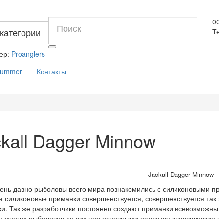
0
 категории
Те
ер:
Proanglers
Summer
Контакты
kall Dagger Minnow
Jackall Dagger Minnow
нь давно рыболовы всего мира познакомились с силиконовыми пр
а силиконовые приманки совершенствуется, совершенствуется так 
и. Так же разработчики постоянно создают приманки всевозможны
многих рыболовов до сих пор основными остаются классические в