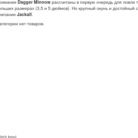
риманки
Dagger Minnow
рассчитаны в первую очередь для ловли 
ольших размерах (3,5 и 5 дюймов). Но крупный окунь и достойный су
омпании
Jackall
.
категории нет товаров.
202.html