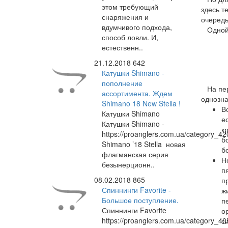
этом требующий
здесь т
снаряжения и
очередь
вдумчивого подхода,
Одной и
способ ловли. И,
естественн..
21.12.2018
642
Катушки Shimano -
пополнение
На перв
ассортимента. Ждем
однозна
Shimano 18 New Stella !
В
Катушки Shimano
е
Катушки Shimano -
к
https://proanglers.com.ua/category_42
б
Shimano ’18 Stella новая
б
флагманская серия
Н
безынерционн..
п
08.02.2018
865
п
Спиннинги Favorite -
ж
Большое поступление.
п
Спиннинги Favorite
о
https://proanglers.com.ua/category_40
с