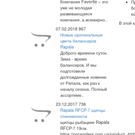
Компания Favorite – это
П
уже не молодая
б
развивающаяся
к
компания, а всемирно..
В этой 
07.02.2018
867
Новые оригинальные
цвета балансиров
Rapala
Доброго времени суток.
Зима - время
балансиров. И мы
подготовили
долгожданные новинки
от Рапала, как раз к
началу сезона. Полный
ассортиме..
23.12.2017
736
Rapala RFCP-7 щипцы
спиннингиста
щипцы рыбацкие Rapala
RFCP-7 19см.
https://proanglers.com.ua/product_402