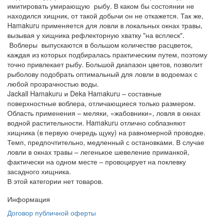
имитировать умирающую рыбу. В каком бы состоянии не
находился хищник, от такой добычи он не откажется. Так же,
Hamakuru применяется для ловли в локальных окнах травы,
вызывая у хищника рефлекторную хватку "на всплеск".
Воблеры выпускаются в большом количестве расцветок,
каждая из которых подбиралась практическим путем, поэтому
точно привлекает рыбу. Большой диапазон цветов, позволит
рыболову подобрать оптимальный для ловли в водоемах с
любой прозрачностью воды.
Jackall Hamakuru и Deka Hamakuru – составные
поверхностные воблера, отличающиеся только размером.
Область применения – меляки, «жабовники», ловля в окнах
водной растительности. Hamakuru отлично соблазняют
хищника (в первую очередь щуку) на равномерной проводке.
Темп, предпочтительно, медленный с остановками. В случае
ловли в окнах травы – легенькое шевеление приманкой,
фактически на одном месте – провоцирует на поклевку
засадного хищника.
В этой категории нет товаров.
Информация
Договор публичной оферты