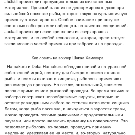
Jackall производит продукцию только из качественных
материалов. Прочный пластик не деформировать даже при
сильнейшей поклевке рыбы, которые такую натуралистичную
приманку атакую яростно. Особое внимание при покупке
составных воблеров стоит обращать на качество соединений.
Jackall производит свои крепления из сверхпрочных
материалов, и по особой технологии, которая, препятствует
заклиниванию частей приманки при забросе и на проводке.
Как ловить на воблер Шакал Хамакура
Hamakuru и Deka Hamakuru обладают живой и натуральной
собственной игрой, поэтому для быстрого поиска стоянок
рыбы, и поимки активного хищника, рыболовы применяют
равномерную проводку. Но все же, оптимальной, является
ловля с применением рывковой проводки. Во время твиччинга
воблера совершают невообразимые пируэты, которые не
оставят равнодушным любого по степени активности хищника.
Летом, когда рыба пассивна, и находиться в зарослях травы,
можно проводить легкими рывочками с продолжительными
паузами, или просто шевелить приманку на поверхности. Это
позволяет рыболову, во-первых, проводить приманку
медленно, удерживая ее на месте, и, во-вторых, натурально