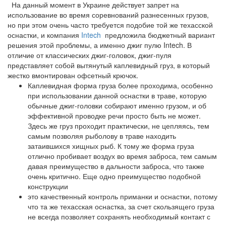
На данный момент в Украине действует запрет на
использование во время соревнований разнесенных грузов,
но при этом очень часто требуется подобие той же техасской
оснастки, и компания
Intech
предложила бюджетный вариант
решения этой проблемы, а именно джиг пулю Intech. В
отличие от классических джиг-головок, джиг-пуля
представляет собой вытянутый каплевидный груз, в который
жестко вмонтирован офсетный крючок.
Каплевидная форма груза более проходима, особенно
при использовании данной оснастки в траве, которую
обычные джиг-головки собирают именно грузом, и об
эффективной проводке речи просто быть не может.
Здесь же груз проходит практически, не цепляясь, тем
самым позволяя рыболову в траве находить
затаившихся хищных рыб. К тому же форма груза
отлично пробивает воздух во время заброса, тем самым
давая преимущество в дальности заброса, что также
очень критично. Еще одно преимущество подобной
конструкции
это качественный контроль приманки и оснастки, потому
что та же техасская оснастка, за счет скользящего груза
не всегда позволяет сохранять необходимый контакт с