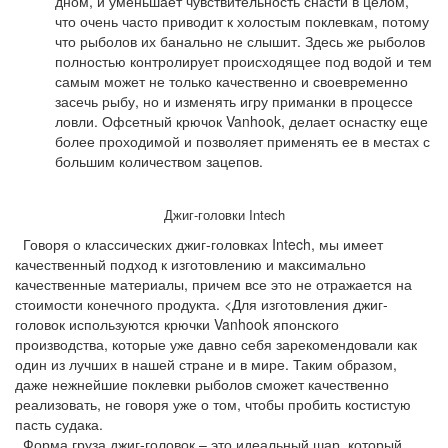
дном, и уменьшает чувствительность снасти в целом,
что очень часто приводит к холостым поклевкам, потому
что рыболов их банально не слышит. Здесь же рыболов
полностью контролирует происходящее под водой и тем
самым может не только качественно и своевременно
засечь рыбу, но и изменять игру приманки в процессе
ловли. Офсетный крючок Vanhook, делает оснастку еще
более проходимой и позволяет применять ее в местах с
большим количеством зацепов.
Джиг-головки Intech
Говоря о классических джиг-головках Intech, мы имеет
качественный подход к изготовлению и максимально
качественные материалы, причем все это не отражается на
стоимости конечного продукта. <Для изготовления джиг-
головок используются крючки Vanhook японского
производства, которые уже давно себя зарекомендовали как
один из лучших в нашей стране и в мире. Таким образом,
даже нежнейшие поклевки рыболов сможет качественно
реализовать, не говоря уже о том, чтобы пробить костистую
пасть судака.
Форма груза джиг-головок – это идеальный шар, который