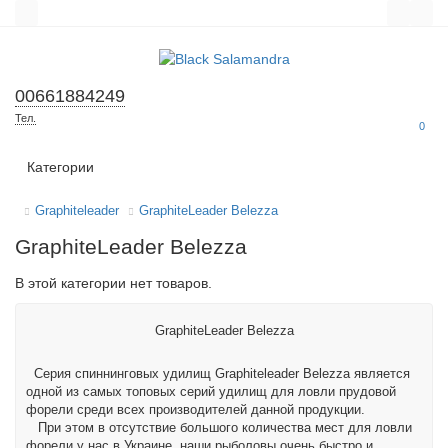
00661884249
Тел.
0
Все категории
Категории
Graphiteleader
GraphiteLeader Belezza
GraphiteLeader Belezza
В этой категории нет товаров.
GraphiteLeader Belezza
Серия спиннинговых удилищ Graphiteleader Belezza является
одной из самых топовых серий удилищ для ловли прудовой
форели среди всех производителей данной продукции.
При этом в отсутствие большого количества мест для ловли
форели у нас в Украине, наши рыболовы очень быстро и