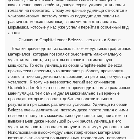
качественно приспособили данную серию удилищ для ловли
голавля на перекатах. К тому же данные удилища относятся к
ультралайтовым, поэтому отлично подходят для ловли на
различные мелкие приманки, в том числе и для ловли на
мормышки, которые у нас уже успели перейти в особенный вид
ловли.
Спиннинги GraphiteLeader Belezza - легкость и баланс
Бланки производятся из самых высокомодульных графитовых
материалов, которые позволяют обеспечить максимальную
чувствительность, и при этом сохранить оптимальную
мощность. То есть удилища из серии Graphiteleader Belezza
практически невесомы, что позволяет рыболову производить
ловлю в течение длительного времени, и при этом, не чувствуя
усталости. К тому же невероятно легкий вес спиннингов
Graphiteleader Belezza позволяет производить самые различные
манипуляции, тем самым делая максимально выверенные
проводки, которые позволят добиться положительного
результата при самых различных условиях. Удилища из серии
Belezza очень деликатные, поэтому даже просто ловля с ними
позволяет получать максимальное удовольствие, при этом на
вываживании даже небольшой рыбки работа удилища и его
чувствительность позволяет получить максимум удовольствия.
Использование высокомодульных графитовых материалов,
которые скатываются по выверенным технологиям, позволяет