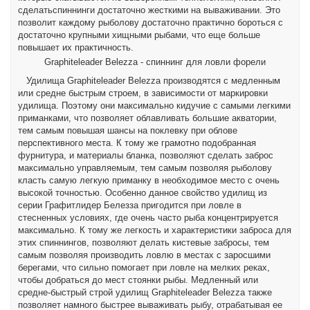
сделатьспиннинги достаточно жесткими на вываживании. Это
позволит каждому рыболову достаточно практично бороться с
достаточно крупными хищными рыбами, что еще больше
повышает их практичность.
Graphiteleader Belezza - спиннинг для ловли форели
Удилища Graphiteleader Belezza производятся с медленным
или средне быстрым строем, в зависимости от маркировки
удилища. Поэтому они максимально кидучие с самыми легкими
приманками, что позволяет облавливать большие акватории,
тем самым повышая шансы на поклевку при облове
перспективного места. К тому же грамотно подобранная
фурнитура, и материалы бланка, позволяют сделать заброс
максимально управляемым, тем самым позволяя рыболову
класть самую легкую приманку в необходимое место с очень
высокой точностью. Особенно данное свойство удилищ из
серии Графитлидер Белезза пригодится при ловле в
стесненных условиях, где очень часто рыба концентрируется
максимально. К тому же легкость и характеристики заброса для
этих спиннингов, позволяют делать кистевые забросы, тем
самым позволяя производить ловлю в местах с заросшими
берегами, что сильно помогает при ловле на мелких реках,
чтобы добраться до мест стоянки рыбы. Медленный или
средне-быстрый строй удилищ Graphiteleader Belezza также
позволяет намного быстрее вываживать рыбу, отрабатывая ее