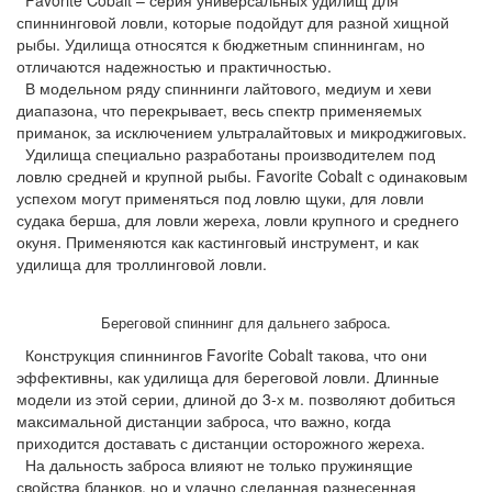
Favorite Cobalt – серия универсальных удилищ для
спиннинговой ловли, которые подойдут для разной хищной
рыбы. Удилища относятся к бюджетным спиннингам, но
отличаются надежностью и практичностью.
В модельном ряду спиннинги лайтового, медиум и хеви
диапазона, что перекрывает, весь спектр применяемых
приманок, за исключением ультралайтовых и микроджиговых.
Удилища специально разработаны производителем под
ловлю средней и крупной рыбы. Favorite Cobalt с одинаковым
успехом могут применяться под ловлю щуки, для ловли
судака берша, для ловли жереха, ловли крупного и среднего
окуня. Применяются как кастинговый инструмент, и как
удилища для троллинговой ловли.
Береговой спиннинг для дальнего заброса.
Конструкция спиннингов Favorite Cobalt такова, что они
эффективны, как удилища для береговой ловли. Длинные
модели из этой серии, длиной до 3-х м. позволяют добиться
максимальной дистанции заброса, что важно, когда
приходится доставать с дистанции осторожного жереха.
На дальность заброса влияют не только пружинящие
свойства бланков, но и удачно сделанная разнесенная