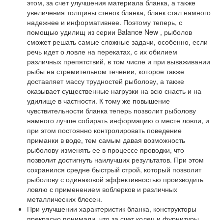
этом, за счет улучшения материала бланка, а также
увеличения толщины стенок бланка, бланк стал намного
надежнее и информативнее. Поэтому теперь, с
помощью удилищ из серии Balance New , рыболов
сможет решать самые сложные задачи, особенно, если
речь идет о ловле на перекатах, с их обилием
различных препятствий, в том числе и при вываживании
рыбы на стремительном течении, которое также
доставляет массу трудностей рыболову, а также
оказывает существенные нагрузки на всю снасть и на
удилище в частности. К тому же повышение
чувствительности бланка теперь позволит рыболову
намного лучше собирать информацию о месте ловли, и
при этом постоянно контролировать поведение
приманки в воде, тем самым давая возможность
рыболову изменять ее в процессе проводки, что
позволит достигнуть наилучших результатов. При этом
сохранился средне быстрый строй, который позволит
рыболову с одинаковой эффективностью производить
ловлю с применением воблерков и различных
металлических блесен.
При улучшении характеристик бланка, конструкторы
прекрасно понимали, что за счет колец и фурнитуры