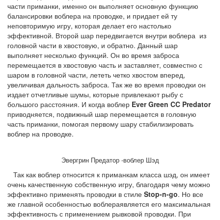
части приманки, именно он выполняет основную функцию
балансировки воблера на проводке, и придает ей ту
неповторимую игру, которая делает его настолько
эффективной. Второй шар передвигается внутри воблера из
головной части в хвостовую, и обратно. Данный шар
выполняет несколько функций. Он во время заброса
перемещается в хвостовую часть и заставляет, совместно с
шаром в головной части, лететь четко хвостом вперед,
увеличивая дальность заброса. Так же во время проводки он
издает отчетливые шумы, которые привлекают рыбу с
большого расстояния. И когда воблер
Ever Green CC Predator
приводняется, подвижный шар перемещается в головную
часть приманки, помогая первому шару стабилизировать
воблер на проводке.
Эвергрин Предатор -воблер Шэд
Так как воблер относится к приманкам класса шэд, он имеет
очень качественную собственную игру, благодаря чему можно
эффективно применять проводки в стиле
Stop-n-go
. Но все
же главной особенностью воблераявляется его максимальная
эффективность с применением рывковой проводки. При