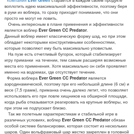
Компания
Ever Green
старается в каждом своем продукте
воплотить идею максимальной эффективности, поэтому беря
в руки их воблера, то сразу приходит понимание, что они
просто не могут не ловить.
Очень интересным в плане применения и эффективности
является воблер
Ever Green CC Predator
.
Данный воблер имеет классическую форму шэд, но при этом
обладает некоторыми конструктивными особенностями,
которые позволяют ему быть максимально уловистым.
На пузе есть отчетливый бугорок, который стабилизирует
игру приманки
на течении, тем самым расширяя возможные
места его применения. Хотя максимально он себя проявляет
именно на водоемах, где отсутствует течение.
Форма воблера
Ever Green CC Predator
является
аэродинамической, поэтому при его небольшой длине (6 см) и
весе (7,5 грамм), приманка очень далеко летит, что позволяет
использовать его при ловле хищников на обширной площади,
когда рыба отказывается реагировать на крупные воблеры, но
при этом не подпускает близко.
Так же полетным характеристикам и стабильной игре в
различных условиях, воблер
Ever Green CC Predator
обязан
особой системе балансировки, которая состоит из нескольких
шаров. Один вольфрамовый шар жестко закреплен в головной