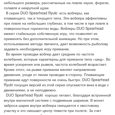
небольшого размера, рассчитанные на ловлю окуня, форели,
голавля и некрупной щуки.
В серии DUO Spearhead Ryuki есть воблеры, как
плавающего, так и тонущего типа. Эти воблера эффективны
при ловле на небольших глубинах, в том числе и при ловле в
поверхностных горизонтах воды. Воблеры DUO Spearhead
имеют стабильную собственную игру, что позволяет их
применять без дополнительной анимации. Но при этом,
использование метода твичинга, дает возможность рыболову
задавать необходимую игру приманке.
Во время проводки воблер дает средние по частоте
колебания, которые характерны для приманок типа «шед». Во
время ускорения или рывков, частота колебаний возрастает.
Кроме этого, на рывке приманка меняет направление
движения, уходя от линии проводки в сторону. Плавающие
приманки идут поверхности не очень быстро. DUO Spearhead
Ryuki тонущих версий из этой серии опускаются вниз в воде с
движениями, а не неподвижно.
DUO Spearhead Ryuki хорошо летают, благодаря встроенной
внутри магнитной системе с подвижным шариком. В монет
заброса шарик внутри воблера смещается к хвостовому
участку и это смешает центр тяжести при полете. За счет