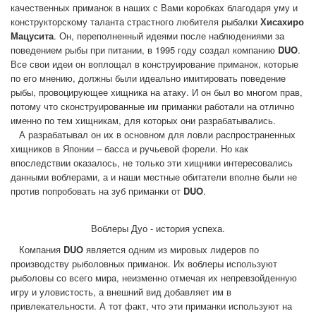
качественных приманок в наших с Вами коробках благодаря уму и
конструкторскому таланта страстного любителя рыбалки
Хисахиро
Мацусита
. Он, переполненный идеями после наблюдениями за
поведением рыбы при питании, в 1995 году создал компанию
DUO
.
Все свои идеи он воплощал в конструирование приманок, которые
по его мнению, должны были идеально имитировать поведение
рыбы, провоцирующее хищника на атаку. И он был во многом прав,
потому что сконструированные им приманки работали на отлично
именно по тем хищникам, для которых они разрабатывались.
А разрабатывал он их в основном для ловли распространенных
хищников в Японии – басса и ручьевой форели. Но как
впоследствии оказалось, не только эти хищники интересовались
данными воблерами, а и наши местные обитатели вполне были не
против попробовать на зуб приманки от
DUO
.
Воблеры Дуо - история успеха.
Компания
DUO
является одним из мировых лидеров по
производству рыболовных приманок. Их воблеры используют
рыболовы со всего мира, неизменно отмечая их непревзойденную
игру и уловистость, а внешний вид добавляет им в
привлекательности. А тот факт, что эти приманки используют на