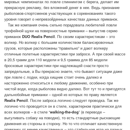
мировых чемпионатах по ловле спиннингом с берега, делает им
прекрасную рекламу, без вложений денег в нее. Ведь признание
рыболовов-спортсменов участвующих в соревнованиях такого
уровня говорит о непревзойденных качествах данных приманок.
Так же компания очень сильно порадовала любителей ловли
трофейной щуки на поверхностные приманки – выпустив серию
приманок
DUO Realis Pencil
. По своим характеристикам – это
волкер. Но волкер с большим количеством балансировочных
грузов, которые расположены “правильно” и дают волкеру
отличные полетные характеристики при забросе. А при своей массе
в 20,5 грамм для 110 модели и 9,5 грамма для 85 модели
бросковые характеристики при надлежащей снасти просто
запредельные, а Вы прекрасно знаете, что бывают ситуации даже
при ловле с лодки, когда хищник стоит очень далеко и
настороженно относиться к любому движению, особенно при
чистой воде, когда рыболова видно далеко. Вот тут то и пригодятся
дальнобойные приманки – одной из которых по праву является
Realis Pencil
. После заброса логично следует проводка. Так же
логично что проводится он в стиле, характерном практически для
всех волкеров – в стиле “
walking-the-dog
” (в переводе –
выгуливать собаку на поводке), то есть стандартные рыскающие
движения из стороны в сторону. Но то что отличает качественную
приманку от менее качественных – это стабильная игра на разных