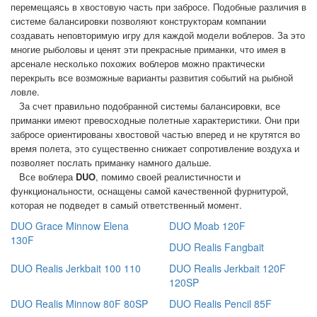
перемещаясь в хвостовую часть при забросе. Подобные различия в
системе балансировки позволяют конструкторам компании
создавать неповторимую игру для каждой модели воблеров. За это
многие рыболовы и ценят эти прекрасные приманки, что имея в
арсенале несколько похожих воблеров можно практически
перекрыть все возможные варианты развития событий на рыбной
ловле.
За счет правильно подобранной системы балансировки, все
приманки
имеют превосходные полетные характеристики. Они при
забросе ориентированы хвостовой частью вперед и не крутятся во
время полета, это существенно снижает сопротивление воздуха и
позволяет послать приманку намного дальше.
Все воблера
DUO
, помимо своей реалистичности и
функциональности, оснащены самой качественной фурнитурой,
которая не подведет в самый ответственный момент.
DUO Grace Minnow Elena
DUO Moab 120F
130F
DUO Realis Fangbait
DUO Realis Jerkbait 100 110
DUO Realis Jerkbait 120F
120SP
DUO Realis Minnow 80F 80SP
DUO Realis Pencil 85F