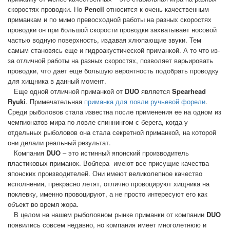
скоростях проводки. Но
Pencil
относится к очень качественным
приманкам и по мимо превосходной работы на разных скоростях
проводки
он при большой скорости проводки захватывает носовой
частью водную поверхность, издавая хлюпающие звуки. Тем
самым становясь еще и гидроакустической приманкой. А то что из-
за отличной работы на разных скоростях, позволяет варьировать
проводки, что дает еще большую вероятность подобрать проводку
для хищника в данный момент.
Еще одной отличной приманкой от
DUO
является
Spearhead
Ryuki
. Примечательная
приманка для ловли ручьевой форели
.
Среди рыболовов стала известна после применения ее на одном из
чемпионатов мира по ловле спиннингом с берега, когда у
отдельных рыболовов она стала секретной приманкой, на которой
они делали реальный результат.
Компания
DUO
– это истинный японский производитель
пластиковых приманок. Воблера
имеют все присущие качества
японских производителей. Они имеют великолепное качество
исполнения, прекрасно летят, отлично провоцируют хищника на
поклевку, именно провоцируют, а не просто интересуют его как
объект во время жора.
В целом на нашем рыболовном рынке приманки от компании
DUO
появились совсем недавно, но компания имеет многолетнюю и