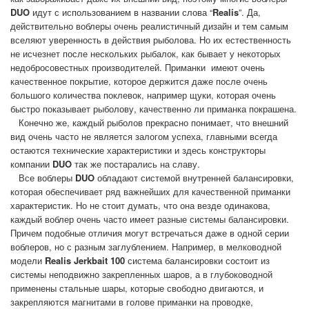
DUO
идут с использованием в названии слова “
Realis
”. Да,
действительно воблеры очень реалистичный дизайн и тем самым
вселяют уверенность в действия рыболова. Но их естественность
не исчезнет после нескольких рыбалок, как бывает у некоторых
недобросовестных производителей. Приманки
имеют очень
качественное покрытие, которое держится даже после очень
большого количества поклевок, например щуки, которая очень
быстро показывает рыболову, качественно ли приманка покрашена.
Конечно же, каждый рыболов прекрасно понимает, что внешний
вид очень часто не является залогом успеха, главными всегда
остаются технические характеристики и здесь конструкторы
компании
DUO
так же постарались на славу.
Все воблеры
DUO
обладают системой внутренней балансировки,
которая обеспечивает ряд важнейших для качественной приманки
характеристик. Но не стоит думать, что она везде одинакова,
каждый воблер очень часто имеет разные системы балансировки.
Причем подобные отличия могут встречаться даже в одной серии
воблеров, но с разным заглублением. Например, в мелководной
модели
Realis Jerkbait 100
система балансировки состоит из
системы неподвижно закрепленных шаров, а в глубоководной
применены стальные шары, которые свободно двигаются, и
закрепляются магнитами в голове приманки на проводке,