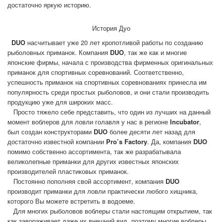
достаточно яркую историю.
История Дуо
DUO
насчитывает уже 20 лет кропотливой работы по созданию
рыболовных приманок. Компания
DUO
, так же как и многие
японские фирмы, начала с производства фирменных оригинальных
приманок для спортивных соревнований. Соответственно,
успешность приманок на спортивных соревнованиях принесла им
популярность среди простых рыболовов, и они стали производить
продукцию уже для широких масс.
Просто тяжело себе представить, что один из лучших на данный
момент воблеров для ловли голавля у нас в регионе
Incubator
,
был создан конструкторами
DUO
более десяти лет назад для
достаточно известной компании
Pro’s Factory
. Да, компания
DUO
помимо собственно ассортимента, так же разрабатывала
великолепные приманки для других известных японских
производителей пластиковых приманок.
Постоянно пополняя свой ассортимент, компания
DUO
производит приманки для ловли практически любого хищника,
которого Вы можете встретить в водоеме.
Для многих рыболовов воблеры стали настоящим открытием, так
как завораживает даже их внешний вид, поэтому многие воблеры