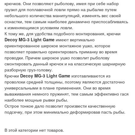
крючков. Они позволяют рыболову, имея при себе набор
грузил для поплавочной ловли прямо на рыбалке путем
небольшого количества манипуляций, изменять вес своей
оснастки, тем
самым наиболее динамично приспосабливаясь
к изменяющимся условиям ловли.
К тому же, для удобства подобного монтирования, крючки
Decoy MG-3 Light Game
имеют вертикально
ориентированное широкое монтажное ушко, которое
позволяет правильно ориентировать приманку во время
проводки. Причем широкое ушко позволит рыболову
смонтировать данный крючок и на классическую шарнирную
разборную груз-головку.
Крючки
Decoy MG-3 Light Game
изготавливаются из
проволоки средней толщины, поэтому являются достаточно
универсальными в плане применения. Они во время
вываживания немного пружинят, тем самым эффективно гася
наиболее мощные рывки рыбы.
Острое тонкое дало позволит произвести качественную
подсечку, при этом минимально деформировав пасть рыбы.
В этой категории нет товаров.