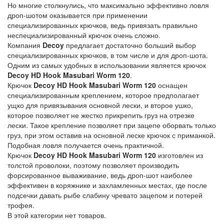
Но многие столкнулись, что максимально эффективно ловля
дроп-шотом оказывается при применении
специализированных крючков, ведь привязать правильно
неспециализированный крючок очень сложно.
Компания
Decoy
предлагает достаточно больший выбор
специализированных крючков, в том числе и для дроп-шота.
Одним из самых
удобных в использовании является крючок
Decoy HD Hook Masubari Worm 120
.
Крючок
Decoy HD Hook Masubari Worm 120
оснащен
специализированным креплением, которое предполагает
ущко для привязывания основной лески, и второе ушко,
которое позволяет не жестко прикрепить груз на отрезке
лески. Такое крепление позволяет при зацепе оборвать только
груз, при этом оставив на основной леске крючок с приманкой.
Подобная ловля получается очень практичной.
Крючок
Decoy HD Hook Masubari Worm 120
изготовлен из
толстой проволоки, поэтому позволяет производить
форсированное вываживание, ведь дроп-шот наиболее
эффективен в коряжнике и захламленных местах, где после
подсечки давать рыбе слабину чревато зацепом и потерей
трофея.
В этой категории нет товаров.