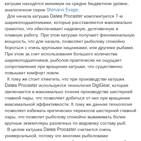
катушки находятся минимум на средне бюджетном уровне,
аналогичном серии
Shimano Exage
.
Для начала катушка Daiwa Procaster комплектуется 7-ю
шарикоподшипниками, которые расставляются максимально
грамотно, что обеспечивает надежную, долговечную и
плавную работу. При этом катушки получают феноменальную
мощность, что для начала, позволяет рыболову спокойно
бороться с очень крупными хищниками, или другими рыбами.
При этом за счет использования большого количества
шарикоподшипников, рыболов практически не ощущает
сопротивления при вращении катушки, что существенно
повышает комфорт ловли.
К тому же стоит отметить, что при производстве катушек
Daiwa Procaster используется технология DigiGear, которая
заключается в максимально точном производстве шестерней
главной пары, что позволяет добиться от них при вращении
максимальной эффективности. К тому же данная технология
позволяет избежать критических перекосов шестерней главной
пары, что позволит рыболову спокойно вываживать более
крупные экземпляры различных по видовому составу рыб.
В целом катушка Daiwa Procaster считается очень
универсальной, потому что многими рыболовами