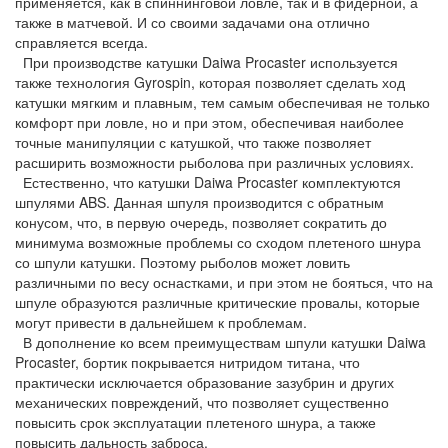
применяется, как в спиннинговой ловле, так и в фидерной, а
также в матчевой. И со своими задачами она отлично
справляется всегда.
При производстве катушки Daiwa Procaster используется
также технология Gyrospin, которая позволяет сделать ход
катушки мягким и плавным, тем самым обеспечивая не только
комфорт при ловле, но и при этом, обеспечивая наиболее
точные манипуляции с катушкой, что также позволяет
расширить возможности рыболова при различных условиях.
Естественно, что катушки Daiwa Procaster комплектуются
шпулями ABS. Данная шпуля производится с обратным
конусом, что, в первую очередь, позволяет сократить до
минимума возможные проблемы со сходом плетеного шнура
со шпули катушки. Поэтому рыболов может ловить
различными по весу оснастками, и при этом не бояться, что на
шпуле образуются различные критические провалы, которые
могут привести в дальнейшем к проблемам.
В дополнение ко всем преимуществам шпули катушки Daiwa
Procaster, бортик покрывается нитридом титана, что
практически исключается образование зазубрин и других
механических повреждений, что позволяет существенно
повысить срок эксплуатации плетеного шнура, а также
повысить дальность заброса.