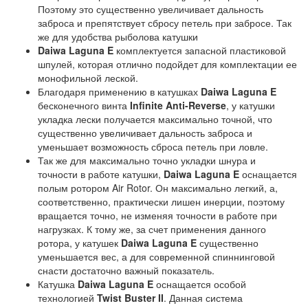
Поэтому это существенно увеличивает дальность
заброса и препятствует сбросу петель при забросе. Так
же для удобства рыболова катушки
Daiwa Laguna E
комплектуется запасной пластиковой
шпулей, которая отлично подойдет для комплектации ее
монофильной леской.
Благодаря применению в катушках
Daiwa Laguna E
бесконечного винта
Infinite Anti-Reverse
, у катушки
укладка лески получается максимально точной, что
существенно увеличивает дальность заброса и
уменьшает возможность сброса петель при ловле.
Так же для максимально точно укладки шнура и
точности в работе катушки,
Daiwa Laguna E
оснащается
полым ротором Air Rotor. Он максимально легкий, а,
соответственно, практически лишен инерции, поэтому
вращается точно, не изменяя точности в работе при
нагрузках. К тому же, за счет применения данного
ротора, у катушек
Daiwa Laguna E
существенно
уменьшается вес, а для современной спиннинговой
снасти достаточно важный показатель.
Катушка
Daiwa Laguna E
оснащается особой
технологией
Twist Buster II
. Данная система