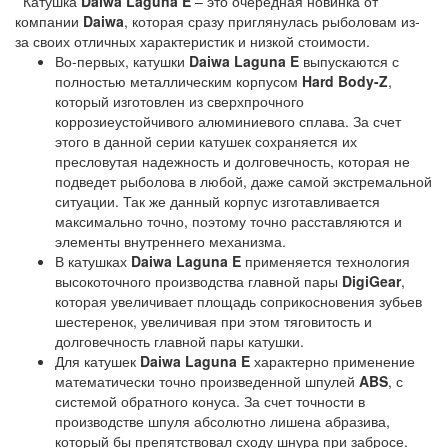
Катушка
Daiwa Laguna E
– это очередная новинка от
компании
Daiwa
, которая сразу приглянулась рыболовам из-
за своих отличных характеристик и низкой стоимости.
Во-первых, катушки
Daiwa Laguna E
выпускаются с
полностью металлическим корпусом
Hard Body-Z
,
который изготовлен из сверхпрочного
коррозиеустойчивого алюминиевого сплава. За счет
этого в данной серии катушек сохраняется их
пресловутая надежность и долговечность, которая не
подведет рыболова в любой, даже самой экстремальной
ситуации. Так же данный корпус изготавливается
максимально точно, поэтому точно расставляются и
элементы внутреннего механизма.
В катушках
Daiwa Laguna E
применяется технология
высокоточного производства главной пары
DigiGear
,
которая увеличивает площадь соприкосновения зубьев
шестеренок, увеличивая при этом тяговитость и
долговечность главной пары катушки.
Для катушек
Daiwa Laguna E
характерно применение
математически точно произведенной шпулей
ABS
, с
системой обратного конуса. За счет точности в
производстве шпуля абсолютно лишена абразива,
который бы препятствовал сходу шнура при забросе.