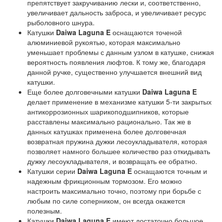
препятствует закручиванию лески и, соответственно,
увеличивает дальность заброса, и увеличивает ресурс
рыболовного шнура.
Катушки
Daiwa Laguna E
оснащаются точеной
алюминиевой рукоятью, которая максимально
уменьшает проблемы с данным узлом в катушке, снижая
вероятность появления люфтов. К тому же, благодаря
данной ручке, существенно улучшается внешний вид
катушки.
Еще более долговечными катушки
Daiwa Laguna E
делает применение в механизме катушки 5-ти закрытых
антикоррозионных шарикоподшипников, которые
расставлены максимально рационально. Так же в
данных катушках применена более долговечная
возвратная пружина дужки лесоукладывателя, которая
позволяет намного большее количество раз откидывать
дужку лесоукладывателя, и возвращать ее обратно.
Катушки серии
Daiwa Laguna E
оснащаются точным и
надежным фрикционным тормозом. Его можно
настроить максимально точно, поэтому при борьбе с
любым по силе соперником, он всегда окажется
полезным.
Катушки
Daiwa Laguna E
имеют достаточно большое