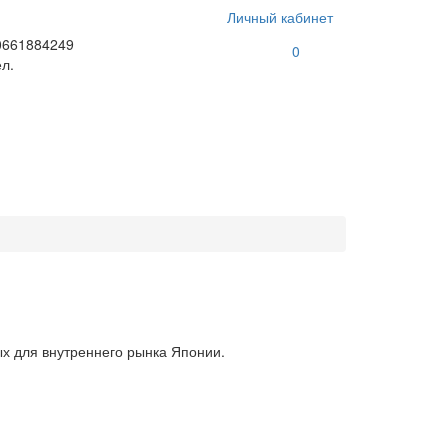
Личный кабинет
0661884249
0
л.
ых для внутреннего рынка Японии.