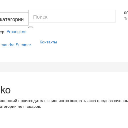
0
 категории
Те
ер:
Proanglers
Контакты
lamandra Summer
iko
 японский производитель спиннингов экстра-класса предназначенн
категории нет товаров.