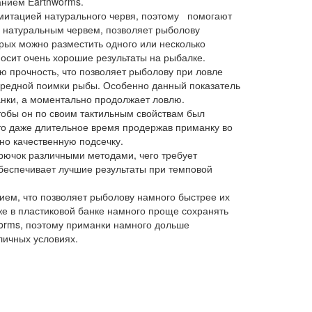
анием Earthworms.
митацией натурального червя, поэтому помогают
 натуральным червем, позволяет рыболову
орых можно разместить одного или несколько
носит очень хорошие результаты на рыбалке.
 прочность, что позволяет рыболову при ловле
чередной поимки рыбы. Особенно данный показатель
анки, а моментально продолжает ловлю.
тобы он по своим тактильным свойствам был
то даже длительное время продержав приманку во
но качественную подсечку.
рючок различными методами, чего требует
обеспечивает лучшие результаты при темповой
ем, что позволяет рыболову намного быстрее их
 же в пластиковой банке намного проще сохранять
worms, поэтому приманки намного дольше
личных условиях.