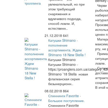
Berkley
увлекательный, но при
Черви Б
этом требующий
рыболов
снаряжения и
набират
вдумчивого подхода,
натурал
способ ловли. И,
Произве
естественн..
использ
ценен п
21.12.2018
641
Материа
Катушки Shimano -
максима
пополнение
рту, не
ассортимента. Ждем
Приманк
Shimano 18 New Stella !
ситуаци
Катушки Shimano
ловле.
Катушки Shimano -
Силикон
https://proanglers.com.ua/category_42
достава
Shimano ’18 Stella новая
аттракт
флагманская серия
сохраня
безынерционн..
В этой 
08.02.2018
864
Спиннинги Favorite -
Большое поступление.
Спиннинги Favorite