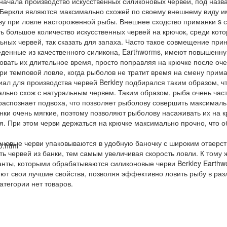
 начала производство искусственных силиконовых червей, под назв
еркли являются максимально схожей по своему внешнему виду и
у при ловле настороженной рыбы. Внешнее сходство приманки s с
ь большое количество искусственных червей на крючок, среди кот
ьных червей, так сказать для запаха. Часто такое совмещение при
денные из качественного силикона, Earthworms, имеют повышенную
овать их длительное время, просто поправляя на крючке после о
ри темповой ловле, когда рыболов не тратит время на смену прим
л для производства червей Berkley подбирался таким образом, ч
льно схож с натуральным червем. Таким образом, рыба очень час
 распознает подвоха, что позволяет рыболову совершить максималь
и очень мягкие, поэтому позволяют рыболову насаживать их на к
я. При этом черви держаться на крючке максимально прочно, что 
овые черви упаковываются в удобную баночку с широким отверсти
0.html
ть червей из банки, тем самым увеличивая скорость ловли. К тому
анты, которыми обрабатываются силиконовые черви Berkley Earth
ют свои лучшие свойства, позволяя эффективно ловить рыбу в раз
категории нет товаров.