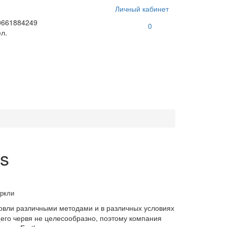
Личный кабинет
0661884249
0
л.
s
ркли
вли различными методами и в различных условиях
щего червя не целесообразно, поэтому компания