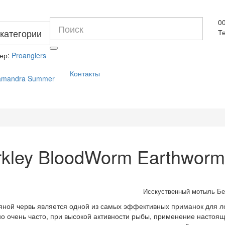
0
 категории
Те
ер:
Proanglers
Контакты
lamandra Summer
rkley BloodWorm Earthworm
Исскуственный мотыль Бе
й червь является одной из самых эффективных приманок для ло
но очень часто, при высокой активности рыбы, применение настоя