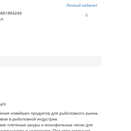
Личный кабинет
0661884249
0
л.
oFil
ения новейших продуктов для рыболовного рынка.
ывом в рыболовной индустрии.
ские плетеные шнуры и монофильные лески для
реимущества и недостатки. При этом компания