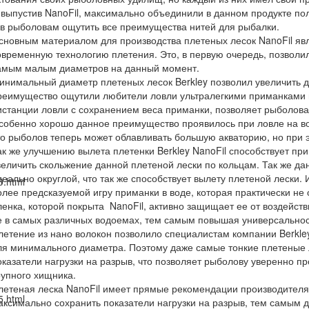
, выпустив NanoFil, максимально объединили в данном продукте по
в рыболовам ощутить все преимущества нитей для рыбалки.
сновным материалом для производства плетеных лесок NanoFil яв
овременную технологию плетения. Это, в первую очередь, позволил
амым малым диаметров на данный момент.
инимальный диаметр плетеных лесок Berkley позволил увеличить д
реимущество ощутили любители ловли ультралегкими приманками и
истанции ловли с сохранением веса приманки, позволяет рыболов
собенно хорошо данное преимущество проявилось при ловле на вод
то рыболов теперь может облавливать большую акваторию, но при э
ак же улучшению вылета плетенки Berkley NanoFil способствует пр
величить скольжение данной плетеной лески по кольцам. Так же да
деально округлой, что так же способствует вылету плетеной лески.
0.html
олее предсказуемой игру приманки в воде, которая практически не
ленка, которой покрыта NanoFil, активно защищает ее от воздейств
е в самых различных водоемах, тем самым повышая универсальнос
летение из нано волокон позволило специалистам компании Berkle
ля минимального диаметра. Поэтому даже самые тонкие плетеные л
оказатели нагрузки на разрыв, что позволяет рыболову уверенно п
рупного хищника.
летеная леска NanoFil имеет прямые рекомендации производител
5.html
аксимально сохранить показатели нагрузки на разрыв, тем самым д