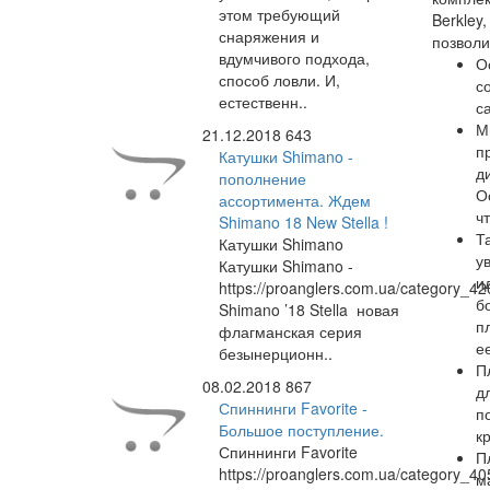
этом требующий
Berkley
снаряжения и
позволи
вдумчивого подхода,
О
способ ловли. И,
с
естественн..
с
М
21.12.2018
643
п
Катушки Shimano -
д
пополнение
О
ассортимента. Ждем
ч
Shimano 18 New Stella !
Т
Катушки Shimano
у
Катушки Shimano -
и
https://proanglers.com.ua/category_42
б
Shimano ’18 Stella новая
п
флагманская серия
е
безынерционн..
П
08.02.2018
867
д
Спиннинги Favorite -
п
Большое поступление.
к
Спиннинги Favorite
П
https://proanglers.com.ua/category_40
м