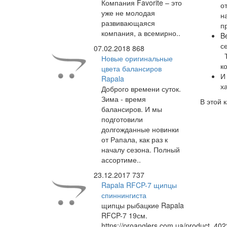
Компания Favorite – это
о
уже не молодая
н
развивающаяся
п
компания, а всемирно..
B
с
07.02.2018
868
Т
Новые оригинальные
к
цвета балансиров
И
Rapala
х
Доброго времени суток.
Зима - время
В этой 
балансиров. И мы
подготовили
долгожданные новинки
от Рапала, как раз к
началу сезона. Полный
ассортиме..
23.12.2017
737
Rapala RFCP-7 щипцы
спиннингиста
щипцы рыбацкие Rapala
RFCP-7 19см.
https://proanglers.com.ua/product_402