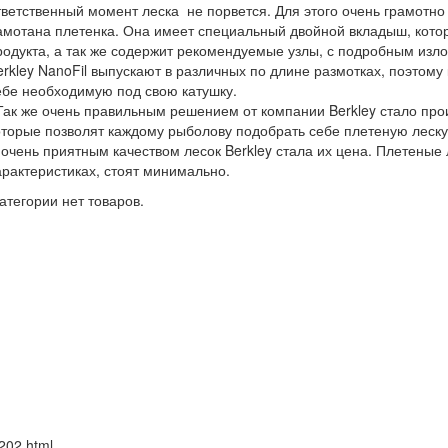
тветственный момент леска не порвется. Для этого очень грамотно
амотана плетенка. Она имеет специальный двойной вкладыш, кото
родукта, а так же содержит рекомендуемые узлы, с подробным изло
erkley NanoFil выпускают в различных по длине размотках, поэтом
ебе необходимую под свою катушку.
ак же очень правильным решением от компании Berkley стало прои
оторые позволят каждому рыболову подобрать себе плетеную леску
 очень приятным качеством лесок Berkley стала их цена. Плетеные 
арактеристиках, стоят минимально.
категории нет товаров.
202.html