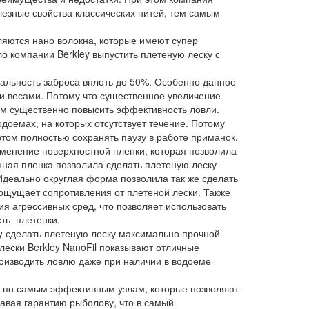
лезные свойства классических нитей, тем самым
ляются нано волокна, которые имеют супер
о компании Berkley выпустить плетеную леску с
альность заброса вплоть до 50%. Особенно данное
 весами. Потому что существенное увеличение
ам существенно повысить эффективность ловли.
оемах, на которых отсутствует течение. Потому
том полностью сохранять паузу в работе приманок.
именение поверхностной пленки, которая позволила
нная пленка позволила сделать плетеную леску
 Идеально округлая форма позволила так же сделать
 ощущает сопротивления от плетеной лески. Также
ия агрессивных сред, что позволяет использовать
ть плетенки.
y сделать плетеную леску максимально прочной
ески Berkley NanoFil показывают отличные
роизводить ловлю даже при наличии в водоеме
я по самым эффективным узлам, которые позволяют
авая гарантию рыболову, что в самый