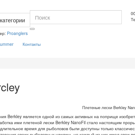
0
 категории
Те
ер:
Proanglers
Summer
Контакты
cley
Плетеные лески Berkley Nan
я Berkley является одной из самых активных на поприще изобрет
аботка ими плетеной лески Berkley NanoFil стало настоящим прор
лительное время для рыболовов были доступны только классиче
тования своих рыболовных удилищ, но каждый из них имел свои п