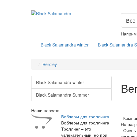
Все
Наприм
Black Salamandra winter
Black Salamandra 
Bercley
Black Salamandra winter
Ber
Black Salamandra Summer
Наши новости
Воблеры для троллинга
Компани
Воблеры для троллинга
Но разр
Троллинг – это
Очень д
увлекательный, но при
комплек