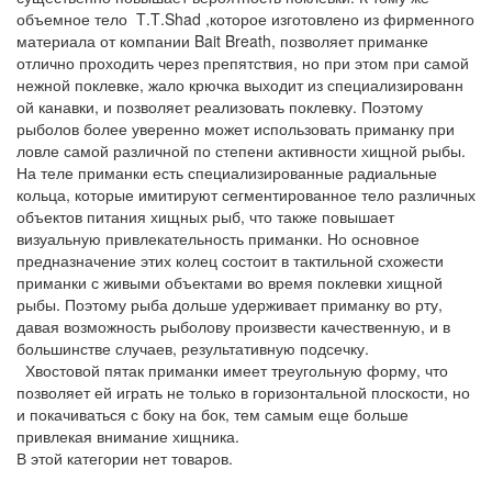
объемное тело
T
.
T
.
Shad
,которое изготовлено из фирменного
материала от компании
Bait
Breath
, позволяет приманке
отлично проходить через препятствия, но при этом при самой
нежной поклевке, жало крючка выходит из специализированн
ой канавки, и позволяет реализовать поклевку. Поэтому
рыболов более уверенно может использовать приманку при
ловле самой различной по степени активности хищной рыбы.
На теле приманки есть специализированн
ые радиальные
кольца, которые имитируют сегментированное тело различных
объектов питания хищных рыб, что также повышает
визуальную привлекательност
ь приманки. Но основное
предназначение этих колец состоит в тактильной схожести
приманки с живыми объектами во время поклевки хищной
рыбы. Поэтому рыба дольше удерживает приманку во рту,
давая возможность рыболову произвести качественную, и в
большинстве случаев, результативную подсечку.
Хвостовой пятак приманки имеет треугольную форму, что
позволяет ей играть не только в горизонтальной плоскости, но
и покачиваться с боку на бок, тем самым еще больше
привлекая внимание хищника.
В этой категории нет товаров.