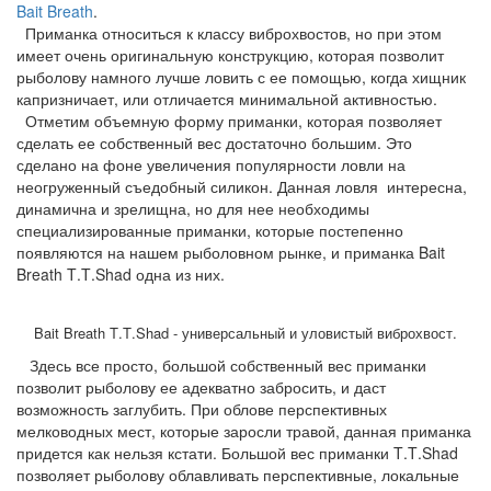
Bait
Breath
.
Приманка относиться к классу виброхвостов, но при этом
имеет очень оригинальную конструкцию, которая позволит
рыболову намного лучше ловить с ее помощью, когда хищник
капризничает, или отличается минимальной активностью.
Отметим объемную форму приманки, которая позволяет
сделать ее собственный вес достаточно большим. Это
сделано на фоне увеличения популярности ловли на
неогруженный съедобный силикон. Данная ловля интересна,
динамична и зрелищна, но для нее необходимы
специализированн
ые приманки, которые постепенно
появляются на нашем рыболовном рынке, и приманка
Bait
Breath
T
.
T
.
Shad
одна из них.
Bait
Breath
T
.
T
.
Shad - универсальный и уловистый виброхвост.
Здесь все просто, большой собственный вес приманки
позволит рыболову ее адекватно забросить, и даст
возможность заглубить. При облове перспективных
мелководных мест, которые заросли травой, данная приманка
придется как нельзя кстати. Большой вес приманки
T
.
T
.
Shad
позволяет рыболову облавливать перспективные, локальные