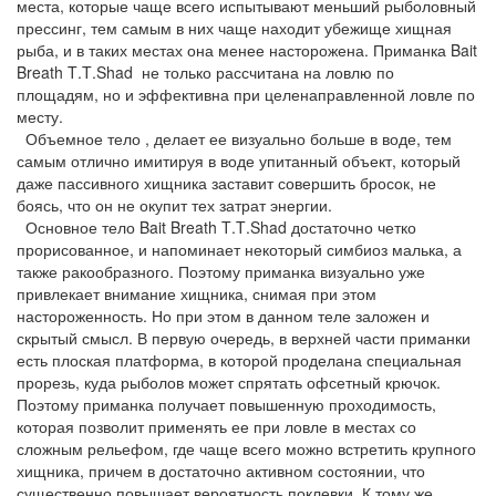
места, которые чаще всего испытывают меньший рыболовный
прессинг, тем самым в них чаще находит убежище хищная
рыба, и в таких местах она менее насторожена. Приманка
Bait
Breath
T
.
T
.
Shad
не только рассчитана на ловлю по
площадям, но и эффективна при целенаправленной ловле по
месту.
Объемное тело , делает ее визуально больше в воде, тем
самым отлично имитируя в воде упитанный объект, который
даже пассивного хищника заставит совершить бросок, не
боясь, что он не окупит тех затрат энергии.
Основное тело
Bait
Breath
T
.
T
.
Shad
достаточно четко
прорисованное, и напоминает некоторый симбиоз малька, а
также ракообразного. Поэтому приманка визуально уже
привлекает внимание хищника, снимая при этом
настороженность. Но при этом в данном теле заложен и
скрытый смысл. В первую очередь, в верхней части приманки
есть плоская платформа, в которой проделана специальная
прорезь, куда рыболов может спрятать офсетный крючок.
Поэтому приманка получает повышенную проходимость,
которая позволит применять ее при ловле в местах со
сложным рельефом, где чаще всего можно встретить крупного
хищника, причем в достаточно активном состоянии, что
существенно повышает вероятность поклевки. К тому же