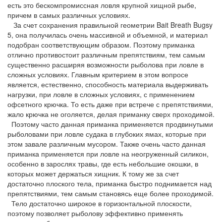
есть это бескомпромиссная ловля крупной хищной рыбе,
причем в самых различных условиях.
За счет сохранения правильной геометрии Bait Breath Bugsy
5, она получилась очень массивной и объемной, и материал
подобран соответствующим образом. Поэтому приманка
отлично противостоит различным препятствиям, тем самым
существенно расширяя возможности рыболова при ловле в
сложных условиях. Главным критерием в этом вопросе
является, естественно, способность материала выдерживать
нагрузки, при ловле в сложных условиях, с применением
офсетного крючка. То есть даже при встрече с препятствиями,
жало крючка не оголяется, делая приманку сверх проходимой.
Поэтому часто данная приманка применяется продвинутыми
рыболовами при ловле судака в глубоких ямах, которые при
этом завале различным мусором. Также очень часто данная
приманка применяется при ловле на неогруженный силикон,
особенно в зарослях травы, где есть небольшие окошки, в
которых может держаться хищник. К тому же за счет
достаточно плоского тела, приманка быстро поднимается над
препятствиями, тем самым становясь еще более проходимой.
Тело достаточно широкое в горизонтальной плоскости,
поэтому позволяет рыболову эффективно применять