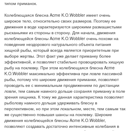
типом приманок.
Колеблющаяся блесна Acme K.O.Wobbler имеет очень
широкое тело, относительно своих размеров. Поэтому ее
движения в воде характеризуются широкими размашистыми
рысканьями из стороны в сторону. Для начала, движения
колеблющейся блесны Acme K.O.Wobbler очень похожи на
поведение нездорового натурального объекта питания
хищной рыбы, который всегда является приоритетным при
выборе
жертвы. Этот факт уже делает приманку более
эффективной, и позволяет стабильно провоцировать хищную
рыбу на поклевку. При этом колеблющаяся блесна Acme
K.O.Wobbler максимально эффективна при ловле пассивной
рыбы, потому что широкие движения приманки, позволяют
проводить ее с минимальным продвижением по дистанции
ловли, тем самым намного дольше сохраняя приманку в поле
зрения хищника. К тому же данная характеристика позволяет
рыболову намного дольше удерживать блесну в
перспективном, но при этом локальном, месте, тем самым так
же существенно повышая шансы на поклевку. Широкие
движения колеблющейся блесны Acme K.O.Wobbler,
позволяют создавать достаточно интенсивные колебания в