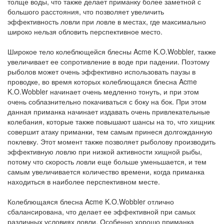
толще воды, что также делает приманку более заметной с
большого расстояния, что позволяет увеличить
эффективность ловли при ловле в местах, где максимально
широко нельзя обловить перспективное место.
Широкое тело колеблющейся блесны Acme K.O.Wobbler, также
увеличивает ее сопротивление в воде при падении. Поэтому
рыболов может очень эффективно использовать паузы в
проводке, во время которых колеблющаяся блесна Acme
K.O.Wobbler начинает очень медленно тонуть, и при этом
очень соблазнительно покачиваться с боку на бок. При этом
данная приманка начинает издавать очень привлекательные
колебания, которые также повышают шансы на то, что хищник
совершит атаку приманки, тем самым принеся долгожданную
поклевку. Этот момент также позволяет рыболову производить
эффективную ловлю при низкой активности хищной рыбы,
потому что скорость ловли еще больше уменьшается, и тем
самым увеличивается количество времени, когда приманка
находиться в наиболее перспективном месте.
Колеблющаяся блесна Acme K.O.Wobbler отлично
сбалансирована, что делает ее эффективной при самых
различных условиях ловли. Особенно хорошо приманка